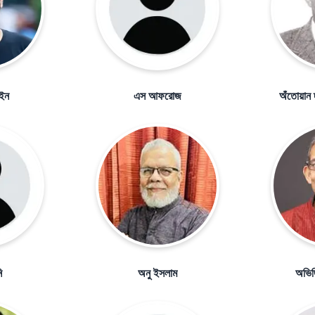
াইন
এস আফরোজ
অঁতোয়ান দ
ি
অনু ইসলাম
অভিজি