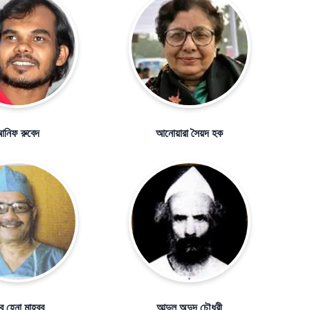
নিফ রুবেদ
আনোয়ারা সৈয়দ হক
ু হেনা মাহবুব
আব্দুল অদুদ চৌধুরী