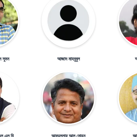
ন সুমন
আজাদ মাহবুবুল
আ
ল এল বি
আবদুল্লাহ আল মোহন
আব