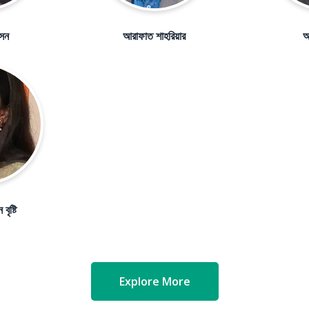
েন
আরাফাত শাহরিয়ার
আ
ৃষ্টি
Explore More