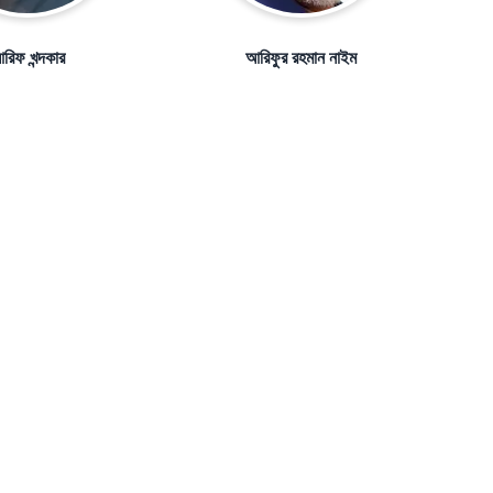
রিফ খন্দকার
আরিফুর রহমান নাইম