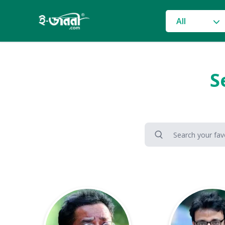
grocery search 
All
S
search
Search