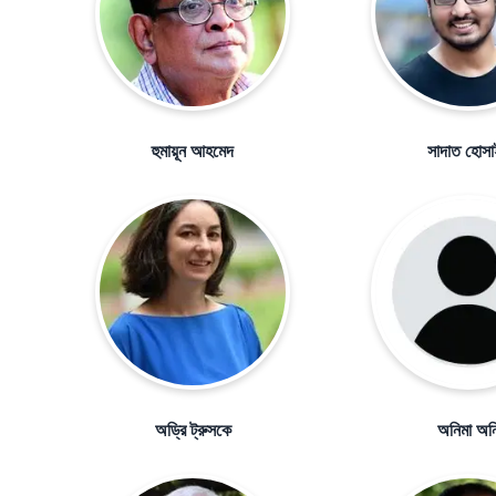
হুমায়ূন আহমেদ
সাদাত হোস
অড্রি ট্রুসকে
অনিমা অন