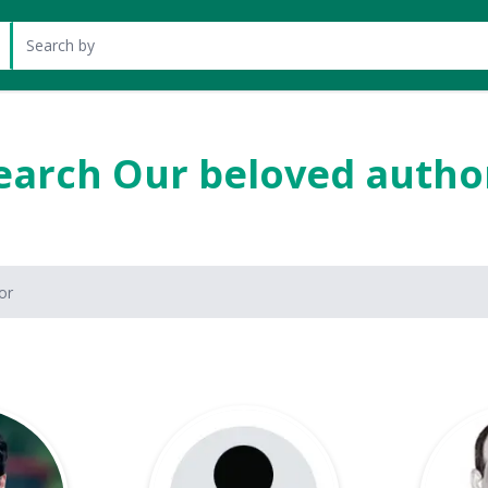
at header
earch Our beloved autho