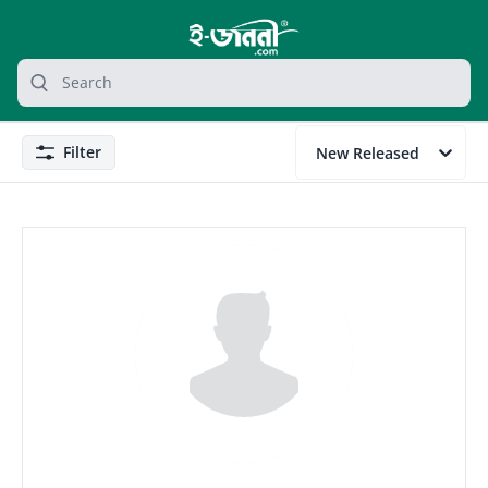
grocery search at header
Search
Filter
New Released
Filter