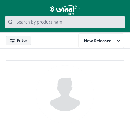
grocery search at header
Search
Filter
New Released
Filter