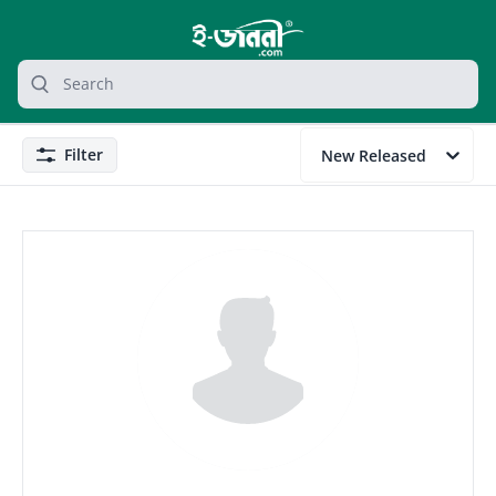
grocery search at header
Search
Filter
New Released
Filter