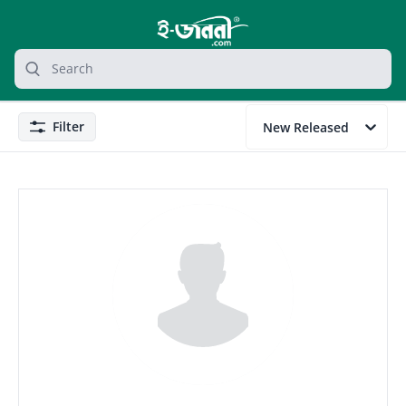
grocery search at header
Search
Filter
New Released
Filter