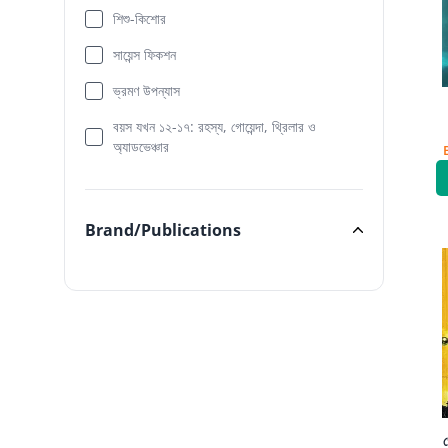
Categories
শিশু-কিশোর
সায়েন্স ফিকশন
ভ্রমণ উপন্যাস
বয়স যখন ১২-১৭: রহস্য, গোয়েন্দা, থ্রিলার ও
অ্যাডভেঞ্চার
Brand/Publications
Brand/Publications
গ