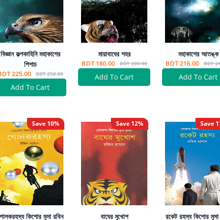
বিজ্ঞান কল্পকাহিনি মহাকাশের
মায়াবাঘের শহর
মহাকাশের আতঙ্ক
BDT 180.00
BDT 216.00
পিশাচ
BDT 200.00
BDT 2
BDT 225.00
BDT 250.00
Add To Cart
Add To Cart
Add To Cart
Save
10
%
Save
12
%
Save
1
োলকরহস্য কিশোর মুসা রবিন
বাঘের মুখোশ
রকেট রহস্য কিশোর মুসা