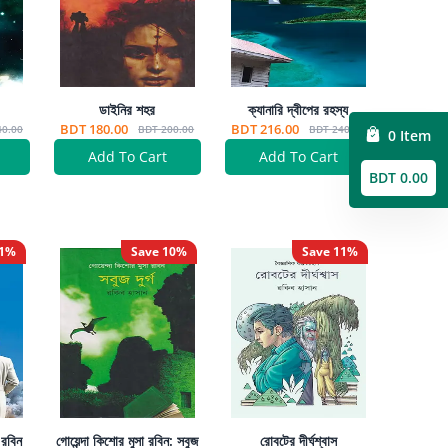
ডাইনির শহর
ক্যানারি দ্বীপের রহস্য
BDT 180.00
BDT 216.00
40.00
BDT 200.00
BDT 240.00
0 Item
Add To Cart
Add To Cart
BDT 0.00
1
%
Save
10
%
Save
11
%
 রবিন
গোয়েন্দা কিশোর মুসা রবিন: সবুজ
রোবটের দীর্ঘশ্বাস