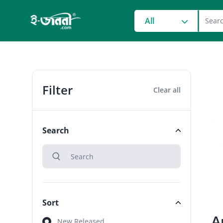
grocery search at head
All
Filter
Clear all
Search
search
Search
Sort
A
Sort
New Released