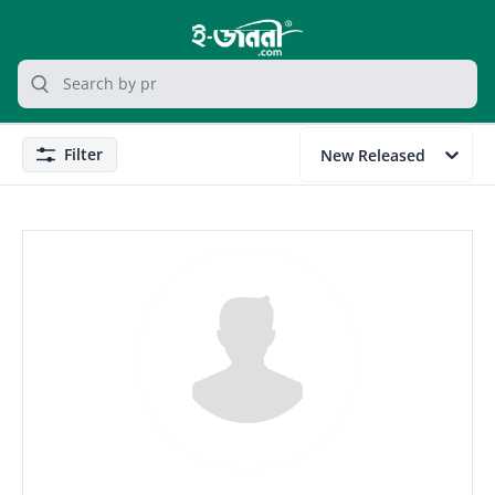
grocery search at header
Search
Filter
New Released
Filter