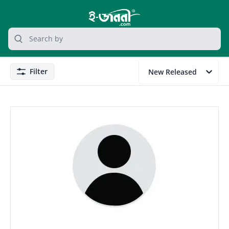
grocery search at header
Search
Filter
New Released
Filter