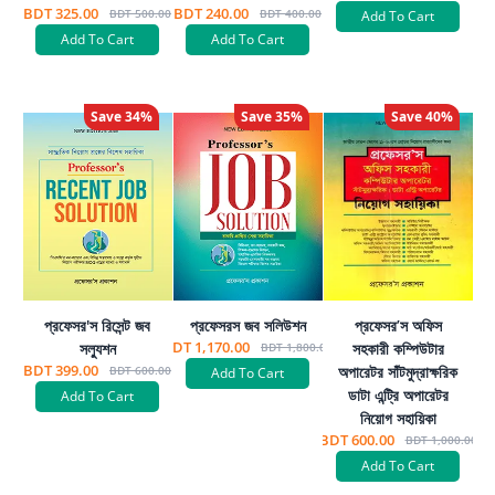
BDT 325.00
BDT 240.00
BDT 500.00
BDT 400.00
Add To Cart
Add To Cart
Add To Cart
Save
34
%
Save
35
%
Save
40
%
প্রফেসর'স রিসেন্ট জব
প্রফেসরস জব সলিউশন
প্রফেসর’স অফিস
BDT 1,170.00
সল্যুশন
সহকারী কম্পিউটার
BDT 1,800.00
BDT 399.00
অপারেটর সাঁটমুদ্রাক্ষরিক
BDT 600.00
Add To Cart
ডাটা এন্ট্রি অপারেটর
Add To Cart
নিয়োগ সহায়িকা
BDT 600.00
BDT 1,000.00
Add To Cart