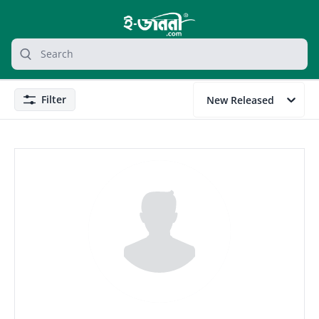
grocery search at header
Search
Filter
New Released
Filter