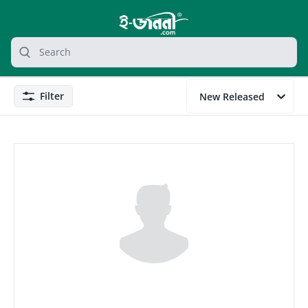
grocery search at header
Search
Filter
New Released
Filter