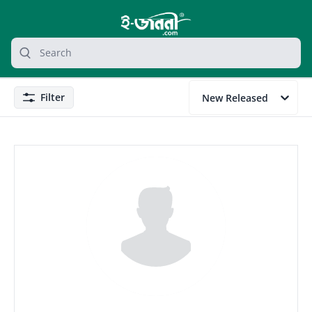
grocery search at header
Search
Filter
New Released
Filter