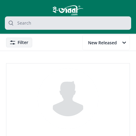
grocery search at header
Search
Filter
New Released
Filter