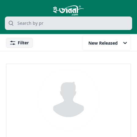
grocery search at header
Search
Filter
New Released
Filter