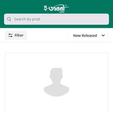
grocery search at header
Search
Filter
New Released
Filter