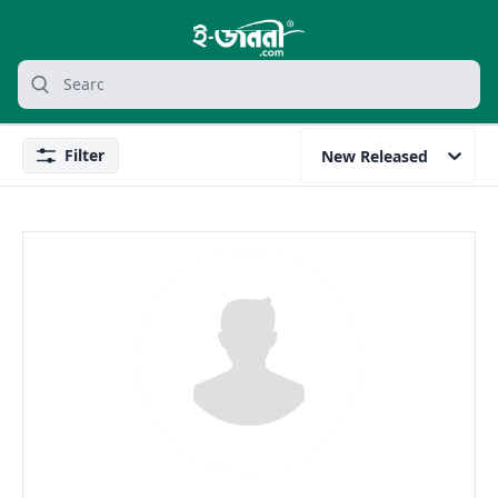
grocery search at header
Search
Filter
New Released
Filter