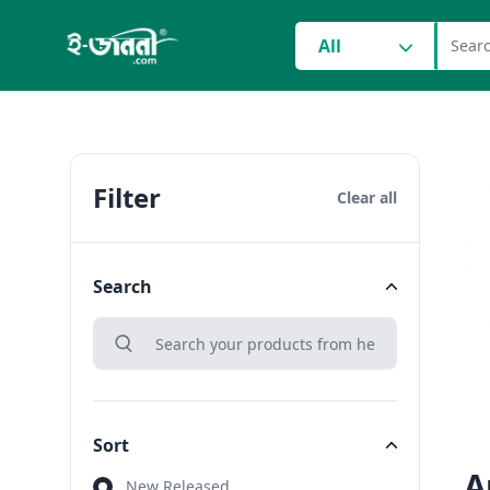
grocery search at head
All
Filter
Clear all
Search
search
Search
Sort
A
Sort
New Released