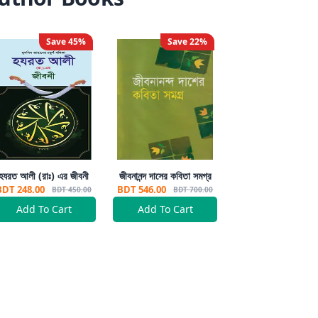
Save
45
%
Save
22
%
হযরত আলী (রাঃ) এর জীবনী
জীবনানন্দ দাসের কবিতা সমগ্র
BDT 248.00
BDT 546.00
BDT 450.00
BDT 700.00
Add To Cart
Add To Cart