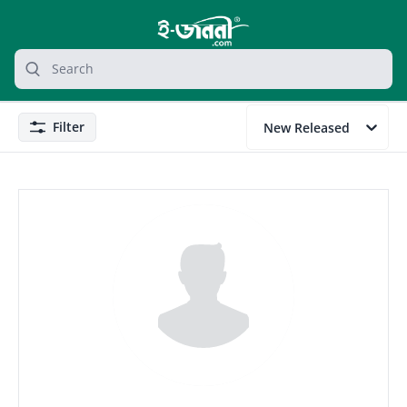
grocery search at header
Search
Filter
New Released
Filter