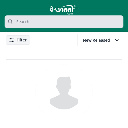
grocery search at header
Search
Filter
New Released
Filter