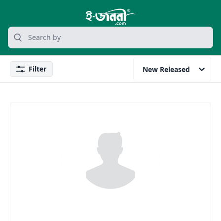
grocery search at header
Search
Filter
New Released
Filter