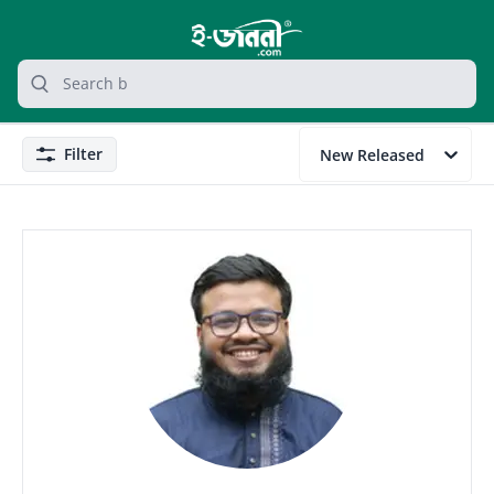
grocery search at header
Search
Filter
New Released
Filter