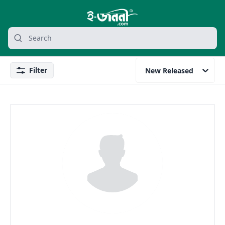
grocery search at header
Search
Filter
New Released
Filter