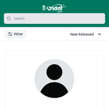
grocery search at header
Search
Filter
New Released
Filter