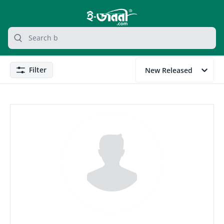
grocery search at header
Search
Filter
New Released
Filter