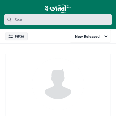
grocery search at header
Search
Filter
New Released
Filter