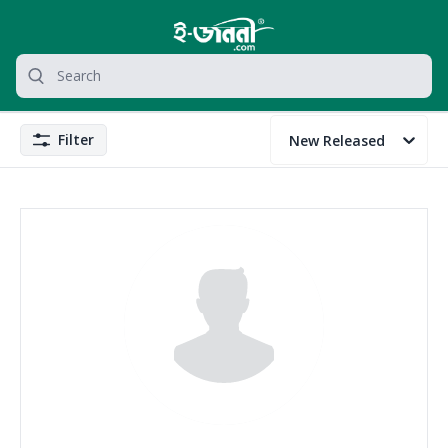
grocery search at header
Search
Filter
New Released
Filter