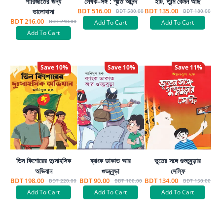
পারিজাতের জন্য
লেখক–সঙ্গ : স্মৃতি আনন্দ
ইটি, তুমি কেমন আছ
BDT 516.00
BDT 135.00
ভালোবাসা
BDT 580.00
BDT 180.00
BDT 216.00
BDT 240.00
Add To Cart
Add To Cart
Add To Cart
Save
10
%
Save
10
%
Save
11
%
তিন কিশোরের দুঃসাহসিক
ব্যাংক ডাকাত আর
ভূতের সঙ্গে গুড্ডুবুড়ার
অভিযান
গুড্ডুবুড়া
সেল্ফি
BDT 198.00
BDT 90.00
BDT 134.00
BDT 220.00
BDT 100.00
BDT 150.00
Add To Cart
Add To Cart
Add To Cart