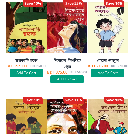
Save
10
%
Save
25
%
Save
10
%
বাগানবাড়ি রহস্য
বিক্ষোভের দিনগুলিতে
গোয়েন্দা গুড্ডুবুড়া
BDT 225.00
BDT 216.00
প্রেম
BDT 250.00
BDT 240.00
BDT 375.00
BDT 500.00
Add To Cart
Add To Cart
Add To Cart
Save
10
%
Save
11
%
Save
10
%