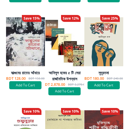
Save
15
%
Save
12
%
Save
25
%
ফাল্গুনের রাতের আঁধারে
আনিসুল হকের ৫ টি সেরা
সুদূরতমা
BDT 128.00
BDT 180.00
রাজনৈতিক উপন্যাস
BDT 150.00
BDT 240.00
BDT 2,878.00
BDT 3,270.00
Add To Cart
Add To Cart
Add To Cart
Save
10
%
Save
10
%
Save
10
%