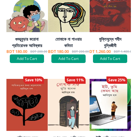
গুড্ডুবুড়ার করোনা
তোমাকে না পাওয়ার
মুক্তিযুদ্ধে শহীদ
প্রতিরোধক আবিষ্কার
কবিতা
বুদ্ধিজীবী
BDT 180.00
BDT 180.00
BDT 1,260.00
BDT 200.00
BDT 200.00
BDT 1,400.00
Add To Cart
Add To Cart
Add To Cart
Save
10
%
Save
11
%
Save
25
%