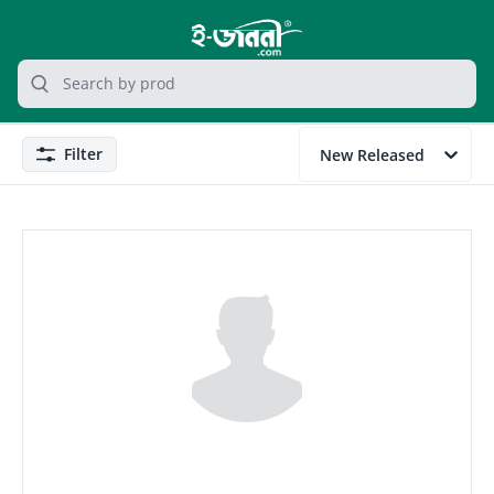
grocery search at header
Search
Filter
New Released
Filter