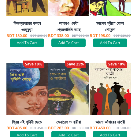
কিডন্যাপারের কবলে
আমারও একটা
ভয়ংকর দ্বীপে বোকা
গুড্ডুবুড়া
প্রেমকাহিনি আছে
গোয়েন্দা
BDT 180.00
BDT 338.00
BDT 198.00
BDT 200.00
BDT 380.00
BDT 220.00
Add To Cart
Add To Cart
Add To Cart
Save
10
%
Save
25
%
Save
10
%
প্রিয় এই পৃথিবী ছেড়ে
জেনারেল ও নারীরা
আলো আঁধারের যাত্রী
BDT 405.00
BDT 263.00
BDT 450.00
BDT 450.00
BDT 350.00
BDT 500.00
Add To Cart
Add To Cart
Add To Cart