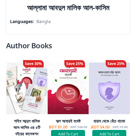
আল্লামা আবদুল মালিক আল-কাসিম
Languages
:
Bangla
Author Books
Save
30
%
Save
25
%
Save
25
%
শাইখ আব্দুল মালিক
অল্প আহারই যথেষ্ট
হারাম থেকে বেঁচে থাকো
BDT 81.00
BDT 54.00
আল-কাসিম এর ৫টি
BDT 108.00
BDT 72.00
বইয়ের কালেকশন
Add To Cart
Add To Cart