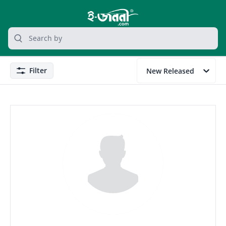
grocery search at header
Search
Filter
New Released
Filter