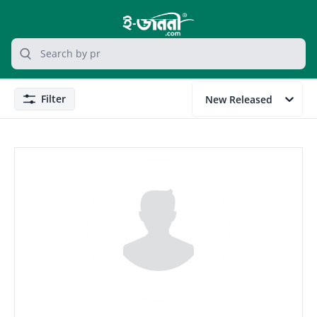
grocery search at header
Search
Filter
New Released
Filter