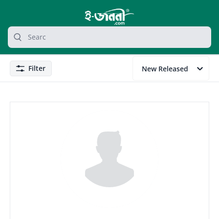
grocery search at header
Search
Filter
New Released
Filter