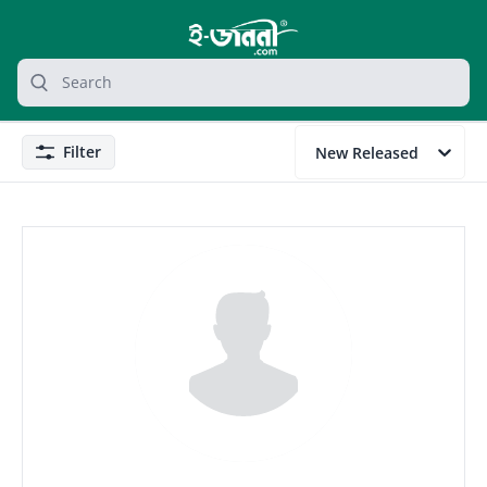
grocery search at header
Search
Filter
New Released
Filter