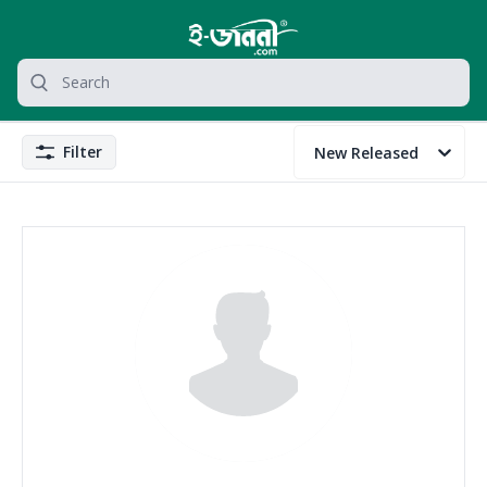
grocery search at header
Search
Filter
New Released
Filter