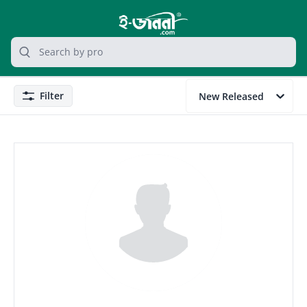
grocery search at header
Search
Filter
New Released
Filter