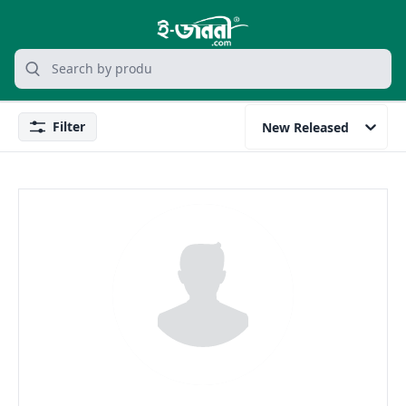
grocery search at header
Search
Filter
New Released
Filter