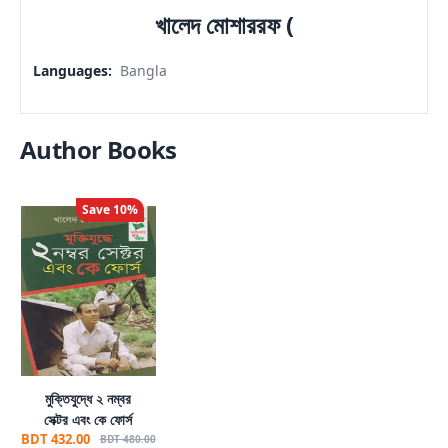
খালেদ মোশাররফ (
Languages
:
Bangla
Author Books
Save
10
%
মুক্তিযুদ্ধে ২ নম্বর
সেক্টর এবং কে ফোর্স
BDT 432.00
BDT 480.00