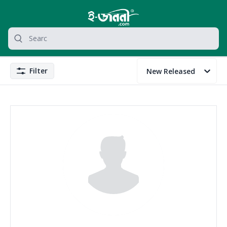
grocery search at header
Search
Filter
New Released
Filter