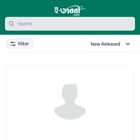
grocery search at header
Search
Filter
New Released
Filter